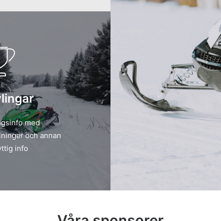
lingar
ngsinfo med
ningar och annan
ttig info
Våra sponsorer