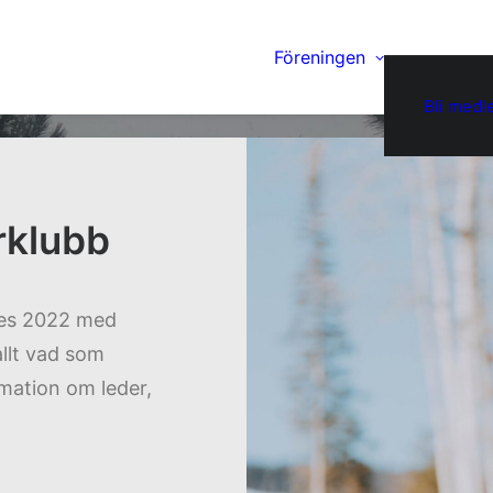
Föreningen
Bli med
rklubb
des 2022 med
allt vad som
rmation om leder,