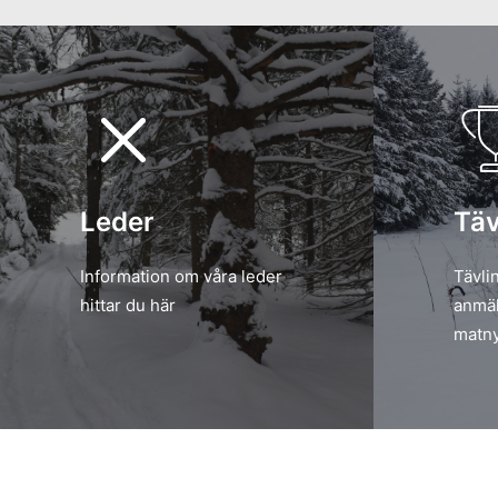
Leder
Täv
Information om våra leder
Tävli
hittar du här
anmäl
matny